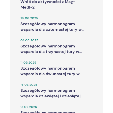
Wróć do aktywności z Mag-
Med!-2
25.06.2025
Szczegółowy harmonogram
wsparcia dla czternastej tury w
Projekcie "Wróć do aktywności z
Mag-Med!"
04.06.2025
Szczegółowy harmonogram
wsparcia dla trzynastej tury w
Projekcie "Wróć do aktywności z
Mag-Med!"
11.05.2025
Szczegółowy harmonogram
wsparcia dla dwunastej tury w
Projekcie "Wróć do aktywności z
Mag-Med!"
16.03.2025
Szczegółowy harmonogram
wsparcia dziewiątej i dziesiątej
tury w Projekcie "Wróć do
aktywności z Mag-Med!"
13.02.2025
Szczegółowy harmonogram