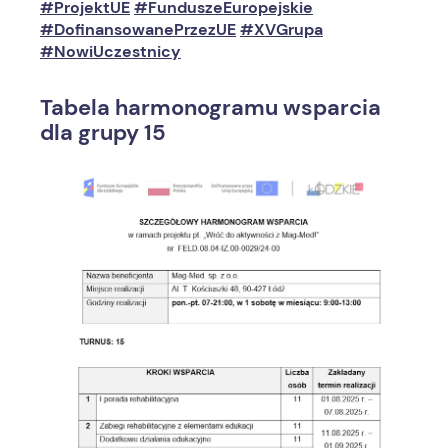
#ProjektUE
#FunduszeEuropejskie
#DofinansowanePrzezUE
#XVGrupa
#NowiUczestnicy
Tabela harmonogramu wsparcia
dla grupy 15