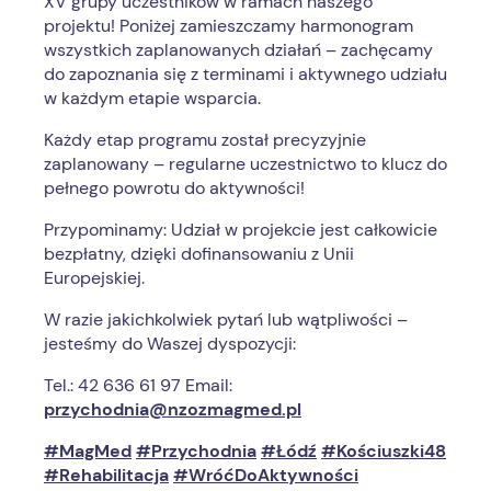
XV grupy uczestników w ramach naszego
projektu! Poniżej zamieszczamy harmonogram
wszystkich zaplanowanych działań – zachęcamy
do zapoznania się z terminami i aktywnego udziału
w każdym etapie wsparcia.
Każdy etap programu został precyzyjnie
zaplanowany – regularne uczestnictwo to klucz do
pełnego powrotu do aktywności!
Przypominamy: Udział w projekcie jest całkowicie
bezpłatny, dzięki dofinansowaniu z Unii
Europejskiej.
W razie jakichkolwiek pytań lub wątpliwości –
jesteśmy do Waszej dyspozycji:
Tel.: 42 636 61 97 Email:
przychodnia@nzozmagmed.pl
#MagMed
#Przychodnia
#Łódź
#Kościuszki48
#Rehabilitacja
#WróćDoAktywności