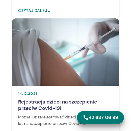
konieczności, dobrać odpowiednie pończochy
kompresyjne.
CZYTAJ DALEJ
→
14.12.2021
Rejestracja dzieci na szczepienie
przeciw Covid-19!
42 637 06 99
Można już zarejestrować dzieci w wieku od 5 do 11
lat na szczepienie przeciw Covid-19!