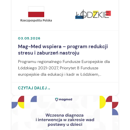
03.05.2026
Mag-Med wspiera – program redukcji
stresu i zaburzeń nastroju
Programu regionalnego Fundusze Europejskie dla
Łódzkiego 2021-2027, Priorytet 8 Fundusze
europejskie dla edukacji i kadr w Łódzkiem,
Działanie FELD.08.04-IZ.00-0005/25 Zdrowy
pracownik.
CZYTAJ DALEJ
→