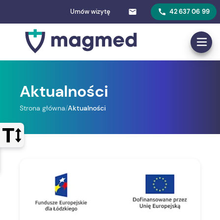
Umów wizytę
42 637 06 99
Aktualności
Strona główna
/
Aktualności
Otwórz panel sterowania wyglądem strony