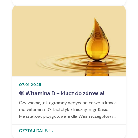
07.01.2025
🌞 Witamina D – klucz do zdrowia!
Czy wiecie, jak ogromny wpływ na nasze zdrowie
ma witamina D? Dietetyk kliniczny, mgr Kasia
Masztakow, przygotowała dla Was szczegółowy
cykl edukacyjny na temat tej niezwykle ważnej
witaminy. Zachęcamy do lektury pierwszego
CZYTAJ DALEJ
→
wpisu!