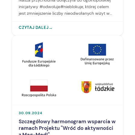
Nasza przychodnia dołączyła do ogólnopolskiej
inicjatywy #odwoluje#nieblokuje, której celem
jest zmniejszenie liczby nieodwołanych wizyt w
poradniach i szpitalach.
CZYTAJ DALEJ
→
30.09.2024
Szczegółowy harmonogram wsparcia w
ramach Projektu "Wróć do aktywności
z Mag-Med!"