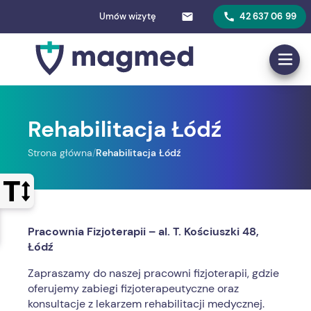
Umów wizytę
42 637 06 99
Rehabilitacja Łódź
Strona główna
/
Rehabilitacja Łódź
Otwórz panel sterowania wyglądem strony
Pracownia Fizjoterapii – al. T. Kościuszki 48,
Łódź
Zapraszamy do naszej pracowni fizjoterapii, gdzie
oferujemy zabiegi fizjoterapeutyczne oraz
konsultacje z lekarzem rehabilitacji medycznej.